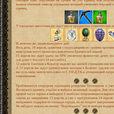
текущий опыт персонажа на уровне на 100 единиц, или получи
воинов обычный эликсир отрицания, который уменьшит текущий о
единиц;
У городских цветочниц вас ждет масса празднично-тематических п
И, конечно же, акции выходного дня!
Весь день, 10 апреля, сражения с подходящими по уровню против
монстрами могут приносить вам печати Хранителей знаний.
11 апреля вас ждет удача: на 50% увеличено количество денег, п
для денег с боссов в 10 раз слабее).
12 апреля Златован и Корагор наделят вас магией отрицания или вс
А 13 апреля вас ждут удивительные находки в Колизее: одолев со
вас есть шанс заполучить ключ от С.У.Н.Д.У.К.а, отпирающий хит
сокровищами.
Приближается очередная годовщина рождения Техномагии и уже 
Вы можете принять участие и выбрать желанный подарок. Для этог
правой части экрана и выберите 3 наиболее понравившихся вариан
списка до завершения 13 апреля, а уже с наступлением 14 апреля
выбранных подарков на площади города, но не позднее завершения 
Не забудьте нажать на кнопку “Подтвердить” после выбора подарко