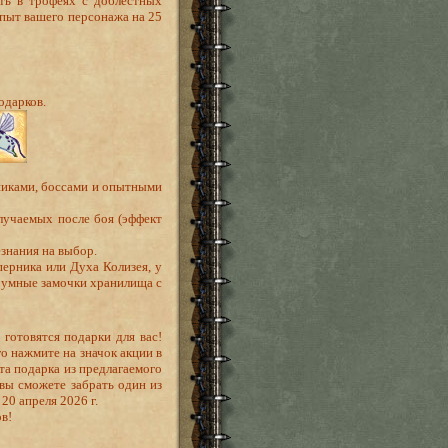
ть в трофеях с доблестных
пыт вашего персонажа на 25
одарков.
никами, боссами и опытными
олучаемых после боя (эффект
езнания на выбор.
перника или Духа Колизея, у
роумные замочки хранилища с
готовятся подарки для вас!
о нажмите на значок акции в
та подарка из предлагаемого
 вы сможете забрать один из
20 апреля 2026 г.
в!