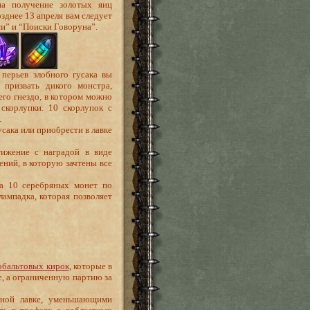
на получение золотых яиц
зднее 13 апреля вам следует
и” и “Поиски Говоруна”.
перьев злобного гусака вы
призвать дикого монстра,
его гнездо, в котором можно
скорлупки. 10 скорлупок с
.
сака или приобрести в лавке
тижение с наградой в виде
ений, в которую зачтены все
на 10 серебряных монет по
лампадка, которая позволяет
обальтовых кирок
, которые в
е, а ограниченную партию за
ьной лавке, уменьшающими