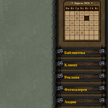
Апрель 2026
П н
В т
С р
Ч т
П т
С б
В с
01
02
03
04
05
06
07
08
09
10
11
12
13
14
15
16
17
18
19
20
21
22
23
24
25
26
27
28
29
30
Библиотека
Клиент
Реклама
Фотогалерея
Акции