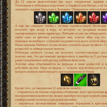
До 12 апреля включительно вас ждут ежедневные задания 
Техномагии и небольшое поручение от Барфоса или Нагора, а не по
завершить задания Торадора и Донована “Покоритель небесной выс
А еще вас ожидают битвы с жутким чудови-и-ищем! Несколько 
получите при входе в игру, из которого на поединок можно 
скопировавшего ваши параметры. Победив гусака, вы обнаружите 
найти одно из цветных расписных яиц, золотое яйцо или его 
помощью волшебного суперклея соединяются в целое золотое яйцо
Перья призыва Злобного гусака можно отыскать среди трофеев с Гу
редкостей за универсальные монеты.
Побеждая злобного гусака, вы получите соответствующее дос
золотых яиц. Это достижение превратилось в линейку из 5 достиж
ранее совершенные победы над злобным монстром.
Золотые яйца обмениваются на награды в лавке редкостей и 
действию на нём. Одна из наград — золотая жертвенная свеча и 
выбрать нужную вам благодать при подношении ее богам.
Кроме того, до завершения 12 апреля вы можете:
– отправиться на поиски сокровищ гоблинских шахт при помощи
к
неограниченном количестве можно приобрести в кристальной лавк
универсальные монеты в городском магазине;
– закупиться заговоренными эликсирами отрицания в кристал