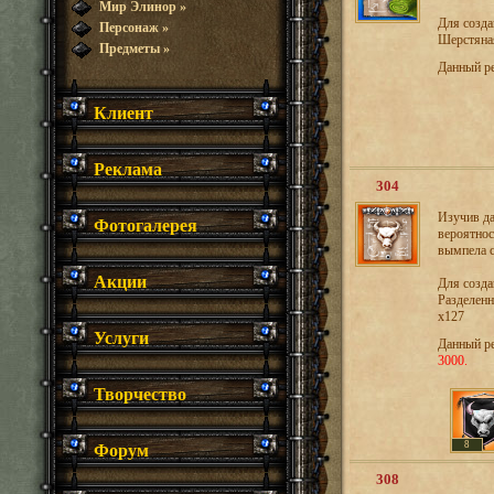
Мир Элинор
»
Для созд
Персонаж
»
Шерстяная
Предметы
»
Данный р
Клиент
Реклама
304
Изучив да
Фотогалерея
вероятнос
вымпела с
Акции
Для созд
Разделенн
х127
Услуги
Данный р
3000.
Творчество
Форум
8
308