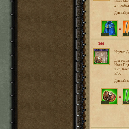
Иглы Маст
х 4, Коба
Данный р
=
1
12
360
Изучив Да
Для созд
Иглы Подм
x 25, Кач
5750
Данный э
=
1
200