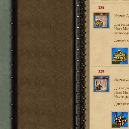
320
Изучив Да
Для созд
Иглы Маги
первородн
Данный э
1
320
Изучив Да
Для созд
Иглы Маги
Немесида 
Данный э
1