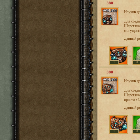
380
Изучив да
Для созд
Шерстяная
могуществ
Данный р
=
1
8
380
Изучив да
Для созд
Шерстяная
ярости х4
Данный р
=
1
8