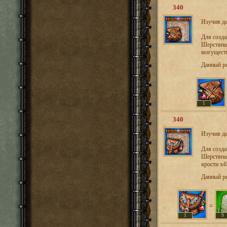
340
Изучив да
Для созд
Шерстяная
могуществ
Данный р
1
340
Изучив да
Для созд
Шерстяная
ярости х4
Данный р
=
1
9