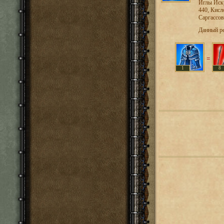
Иглы Иску
440, Кисл
Саргассов
Данный р
=
1
8