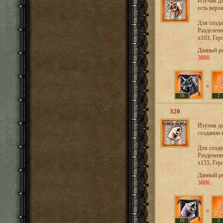
Изучив да
есть веро
Для созд
Разделенн
х103, Гер
Данный р
3000.
=
16
2
320
Изучив да
создании 
Для созд
Разделенн
х155, Гер
Данный р
3000.
=
16
2