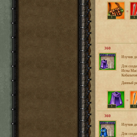
=
1
5
360
Изучив да
Для созд
Иглы Маст
Кобальтов
Данный р
=
1
12
360
Изучив да
Для созд