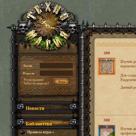
300
Изучив да
Логин
вероятнос
Пароль
Для созд
Регистрация!
Разделенн
Забыли пароль?
Данный р
Новости
300
Библиотека
Изучив да
Правила игры
»
профессии