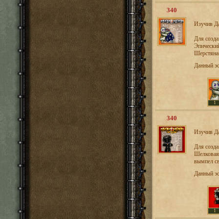
340
Изучив Да
Для созд
Эпический
Шерстяная
Данный э
1
340
Изучив Да
Для созд
Шелковая 
вымпел св
Данный э
1