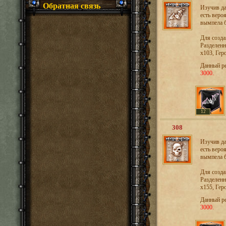
Обратная связь
Изучив да
есть веро
вымпела б
Для созд
Разделенн
х103, Гер
Данный р
3000.
12
308
Изучив да
есть веро
вымпела б
Для созд
Разделенн
х155, Гер
Данный р
3000.