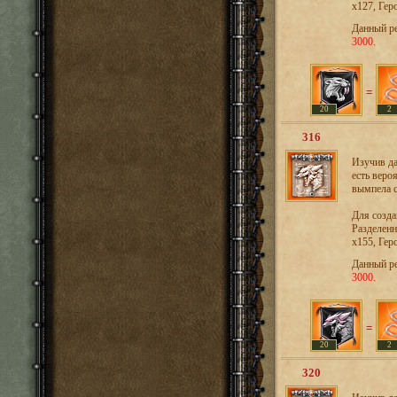
х127, Гер
Данный р
3000.
=
20
2
316
Изучив да
есть веро
вымпела с
Для созд
Разделенн
х155, Гер
Данный р
3000.
=
20
2
320