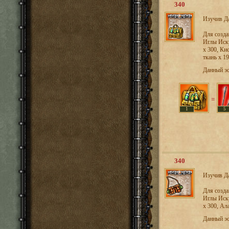
340
Изучив Да
Для созд
Иглы Иску
x 300, Ки
ткань х 1
Данный э
=
1
5
340
Изучив Да
Для созд
Иглы Иску
x 300, Ал
Данный э