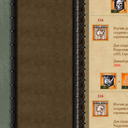
12
316
Изучив да
создании 
героическ
Для созд
Разделенн
х103, Гер
Данный р
3000.
=
20
2
316
Изучив да
создании 
героическ
Для созд
Разделенн