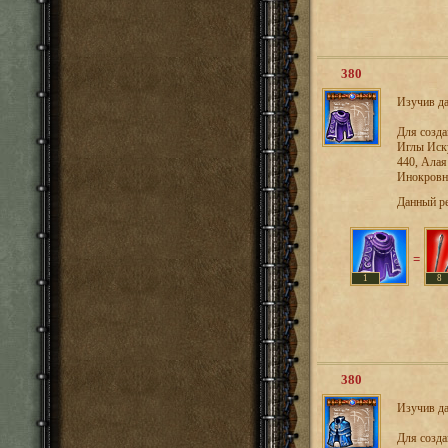
380
Изучив да
Для созд
Иглы Иску
440, Алая
Инокровна
Данный р
=
1
8
380
Изучив да
Для созд