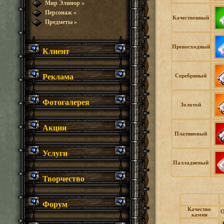
Мир Элинор
»
Персонаж
»
Качественный
Предметы
»
Превосходный
Клиент
Реклама
Серебряный
Фотогалерея
Золотой
Акции
Платиновый
Услуги
Палладиевый
Творчество
Форум
Качество
О
камня