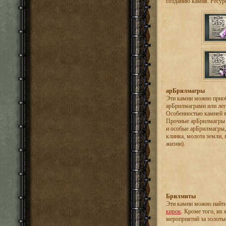
созданию камня. Ресур
арБрилмагры
Эти камни можно приоб
арБрилмаграми или лег
Особенностью камней я
Прочные арБрилмагры м
и особые арБрилмагры,
клинка, молота земли, 
жизни).
Брилмиты
Эти камни можно найт
кирок
. Кроме того, их
мероприятий за золоты