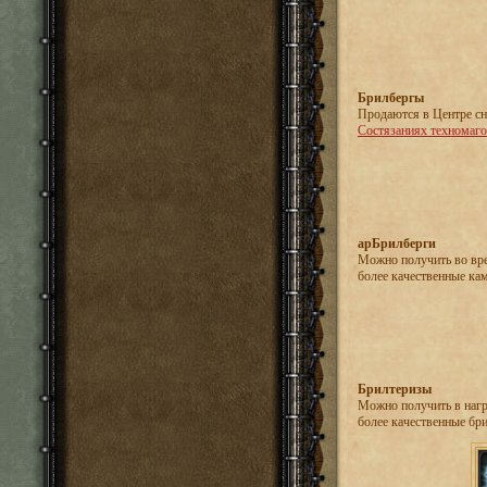
Брилбергы
Продаются в Центре сн
Состязаниях техномаг
арБрилберги
Можно получить во вре
более качественные ка
Брилтеризы
Можно получить в нагр
более качественные бр