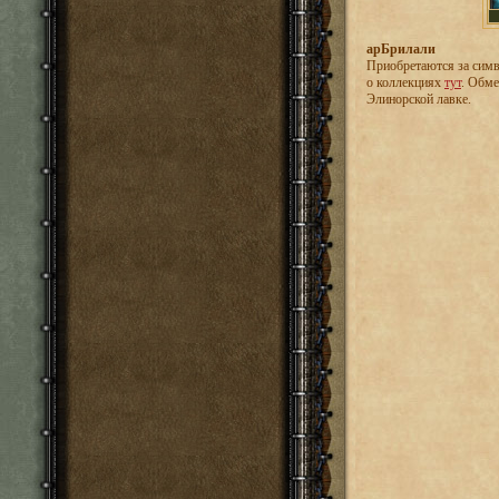
арБрилали
Приобретаются за симв
о коллекциях
тут
. Обме
Элинорской лавке.