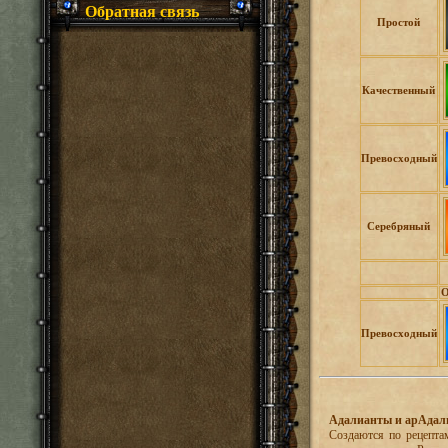
Обратная связь
Простой
Качественный
Превосходный
Серебряный
О
Превосходный
Адалианты и арАдал
Создаются по рецептам