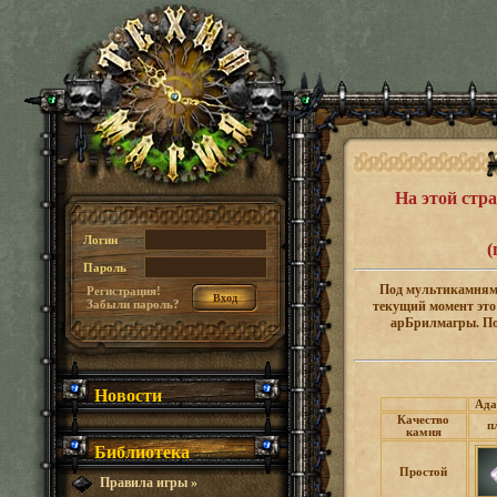
На этой стр
Логин
(
Пароль
Под мультикамнями
Регистрация!
Забыли пароль?
текущий момент это
арБрилмагры. Пос
Новости
Ада
Качество
п
камня
Библиотека
Простой
Правила игры
»