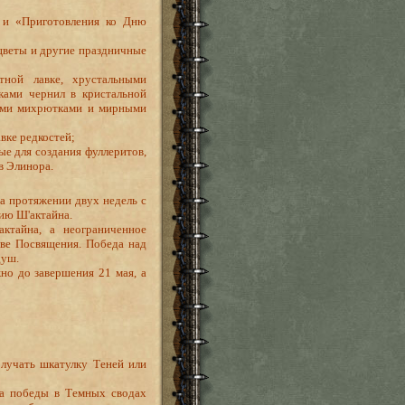
 и «Приготовления ко Дню
 цветы и другие праздничные
тной лавке, хрустальными
ками чернил в кристальной
щими михрютками и мирными
авке редкостей;
ые для создания фуллеритов,
в Элинора.
а протяжении двух недель с
ию Ш'актайна.
ктайна, а неограниченное
ове Посвящения. Победа над
душ.
но до завершения 21 мая, а
лучать шкатулку Теней или
 а победы в Темных сводах