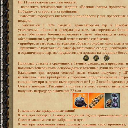
По 11 мая включительно вы можете:
- выполнить тематические задания «Великие воины прошлого»
Победы» от старосты и старейшины;
- навестить городских цветочниц и приобрести у них прелестные
подарки;
- закупиться с 30% скидкой: трансляторами аур в артефак
усилителями образов в артефактном зале, заговоренными бочон
лавке, обычными бочонками чернил в лавке тайнописца и спя
обережницами в артефактной лавке и центре снабжения;
- приобрести заготовки артефактов образа и голубые кристаллы в л
- прикупить в кристальной лавке фуллеритовые сердца, необходим
и ограниченную партию предметов для призыва на поединок боссо
Принимая участие в сражениях в Темных сводах, вам предстоит н
помощью теневой пыли освобождать заточенные души по поручен
Ежедневно три порции теневой пыли можно получать у Ш'а
количество пыли приобрести у торгового представителя на остр
соперником при наличии пыли принесет от 1 до 5 освобожденных 
Оказать помощь Ш’актайну и получать у него теневую пыль мож
получить награду до окончания 22 мая.
И, конечно же, праздничные акции!
8 мая при победе в Темных сводах вы будете дополнительно по
Света в зависимости от выбранного пути.
9 мая при поражении ваши доспехи сохранят свою прочность,