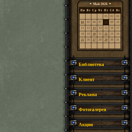
Май 2026
П н
В т
С р
Ч т
П т
С б
В с
01
02
03
04
05
06
07
08
09
10
11
12
13
14
15
16
17
18
19
20
21
22
23
24
25
26
27
28
29
30
31
Библиотека
Клиент
Реклама
Фотогалерея
Акции