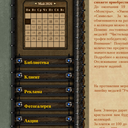
сможете приобрести
Май 2026
До окончания 19 
П н
В т
С р
Ч т
П т
С б
В с
«Монстры», «Умен
«Символы». За ко
01
02
03
обмениваются на ра
04
05
06
07
08
09
10
о коллекции можно 
11
12
13
14
15
16
17
Помимо постоянных
18
19
20
21
22
23
24
медалей “Чистильщ
трофеи победителя).
25
26
27
28
29
30
31
Внимание! Покупай
количество предмето
значительное излишн
Подробнее о коллекц
Библиотека
Отслеживание своих
журнале заданий.
Клиент
На протяжении мероп
Реклама
линейку медалей "Уч
Фотогалерея
Банк Элинора дарит
кристаллов вам буд
Акции
коллекций.
За платеж от 100 до