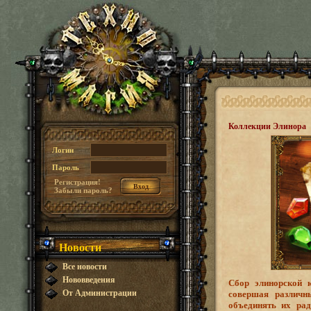
Коллекции Элинора
Логин
Пароль
Регистрация!
Забыли пароль?
Новости
Все новости
Нововведения
Сбор элинорской 
От Администрации
совершая различн
объединять их ра