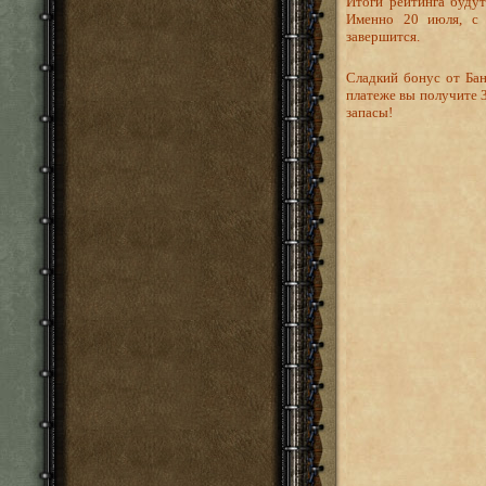
Итоги рейтинга буду
Именно 20 июля, с п
завершится.
Сладкий бонус от Бан
платеже вы получите 3
запасы!