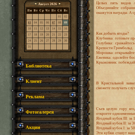
Целых пять видов 
Август 2026
Объединяйте собранн
П н
В т
С р
Ч т
П т
С б
В с
окажутся награды. А с
01
02
03
04
05
06
07
08
09
10
11
12
13
14
15
16
Как добыть ягоды?
17
18
19
20
21
22
23
Клубника: готовьте пр
24
25
26
27
28
29
30
Голубика: сражайтес
31
Крепости Гримбольд.
Морошка: открывайте 
Ежевика: одолейте бос
Крыжовник: побеждайт
Библиотека
Клиент
В Кристальной лавке
сможете получать случ
Реклама
Съев целую гору яго
Фотогалерея
откроете одноименные
Ягодный кубок III: за 
Ягодный кубок II: за 3
Акции
Ягодный кубок I: за 50
Эти кубки станут ваш