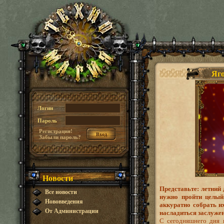
Яго
Логин
Пароль
Регистрация!
Забыли пароль?
Новости
Представьте: летний 
Все новости
нужно пройти целый
Нововведения
аккуратно собрать их
От Администрации
насладиться заслуже
С сегодняшнего дня 