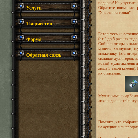
подарки! Не упустите
Услуги
Обратите внимание: 
"Участника гонки".
Творчество
Готовьтесь к настоящ
Форум
(от 2 до 5 разных видо
Собирая ягоды в колле
монеты, хлопушки, та
Обратная связь
княженику (эта ягода
сильные духи героя, 
новый мультикамень а
лишь 1 такой камень).
их описании.
Мультикамень арБрил
лихорадка и от Фортун
Помните, что собранны
на аукцион или продат