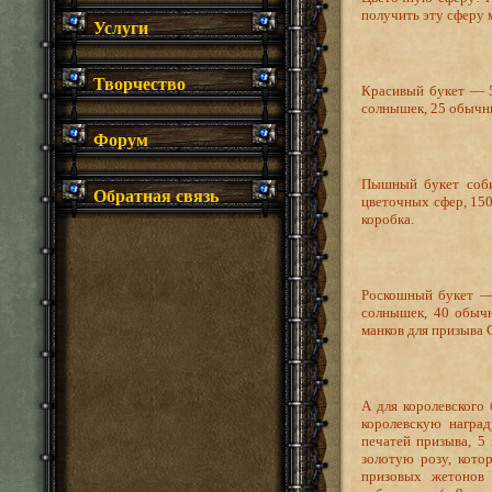
получить эту сферу 
Услуги
Творчество
Красивый букет — 5
солнышек, 25 обычны
Форум
Пышный букет соби
Обратная связь
цветочных сфер, 150
коробка.
Роскошный букет — 
солнышек, 40 обычн
манков для призыва С
А для королевского
королевскую награ
печатей призыва, 5
золотую розу, кото
призовых жетонов 