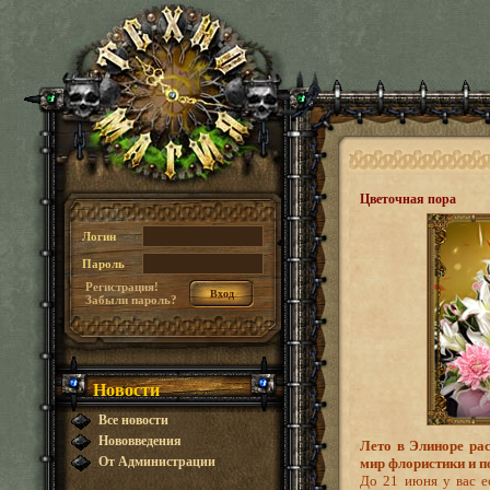
Цветочная пора
Логин
Пароль
Регистрация!
Забыли пароль?
Новости
Все новости
Нововведения
Лето в Элиноре рас
От Администрации
мир флористики и п
До 21 июня у вас е