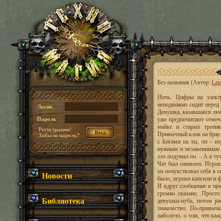
Без названия (Автор:
Lan
Ночь. Цифры на элект
неподвижно сидит перед
Логин
Девушка, казавшаяся люб
Пароль
уже предпочитают отмеч
майке и старых трени
Регистрация!
Привычный клик на браузе
Забыли пароль?
с Богами на ты, он – ве
нужным и незаменимым. 
зло подумал он. – А я ту
Чат был оживлен. Игроки
он почувствовал себя в с
Новости
было, игроки капсили и 
И вдруг сообщение в при
громко сказано. Просто
Библиотека
девушки-нуба, потом рас
знакомство. По-привычк
наболело, о том, что ка