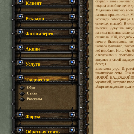
стирал и вновь начинал 
Клиент
подвел и сообщение не до
Медленно тянулось время
наконец пришел ответ. М
Реклама
исповеди собеседницы. О
тяжелых мыслей. В отве
вместе». Девушка, види
Фотогалерея
написал название маленьк
слышала. «Ой, соседи!» -
ничего. Выяснилось, что
назвала фамилию, воспо
Акции
неё влюблен. Но… Она б
с железками и программ
впервые в своей карьер
Услуги
беседы.
Близилось утро. Игрово
шампанское есть». Она 
НОВОЙ НАДЕЖДОЙ!!!», з
Творчество
мужчиной, которого кто-
Впервые за долгие-долгие
Обои
Стихи
Рассказы
Форум
Обратная связь