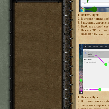
1. Нажать Пуск.
2. В строке поиска на
3. Запустить управле
4. Выбрать второй св
5. Нажать ОК и согласи
6. ВАЖНО! Перезагрузи
1. Нажать Пуск.
2. В строке поиска на
3. Запустить управлен
4. Выбрать второй св