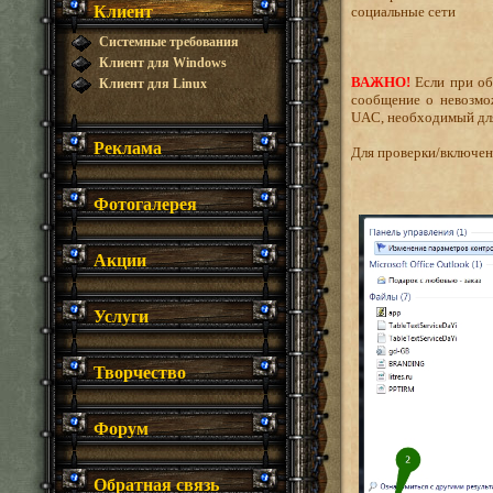
Клиент
социальные сети
Системные требования
Клиент для Windows
ВАЖНО!
Если при об
Клиент для Linux
сообщение о невозмож
UAC, необходимый для
Реклама
Для проверки/включен
Фотогалерея
Акции
Услуги
Творчество
Форум
Обратная связь