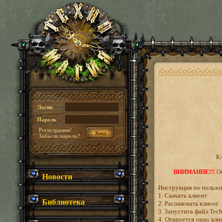
Логин
Пароль
Регистрация!
Забыли пароль?
Кл
ВНИМАНИЕ!!!
Об
Новости
Инструкция по пользо
1. Скачать клиент
Библиотека
2. Распаковать клиент
3. Запустить файл Tec
4. Откроется окно кли