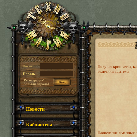
Логин
Покупая кристаллы, ка
величины платежа.
Пароль
Регистрация!
Забыли пароль?
Новости
Библиотека
Начисление именных м