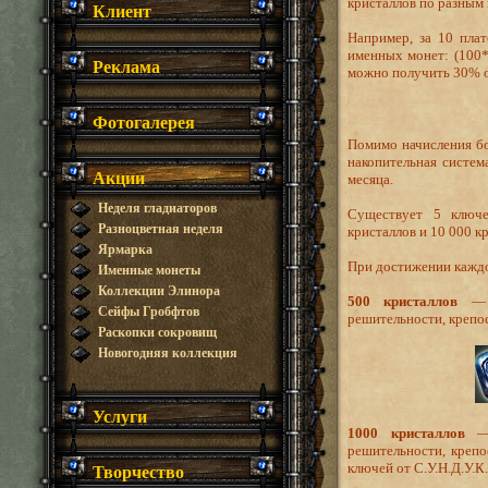
кристаллов по разным
Клиент
Например, за 10 пла
именных монет: (100*
Реклама
можно получить 30% о
Фотогалерея
Помимо начисления бо
накопительная систем
Акции
месяца.
Неделя гладиаторов
Существует 5 ключе
Разноцветная неделя
кристаллов и 10 000 к
Ярмарка
При достижении каждо
Именные монеты
Коллекции Элинора
500 кристаллов
— н
Сейфы Гробфтов
решительности, крепос
Раскопки сокровищ
Новогодняя коллекция
Услуги
1000 кристаллов
— 
решительности, крепо
Творчество
ключей от С.У.Н.Д.У.К.