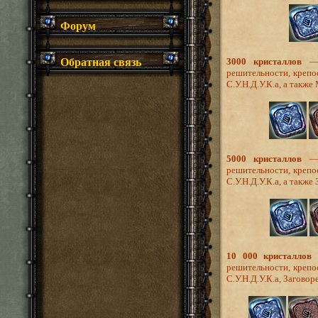
Форум
Обратная связь
3000 кристаллов
— у
решительности, крепо
С.У.Н.Д.У.К.а, а такж
5000 кристаллов
— у
решительности, крепо
С.У.Н.Д.У.К.а, а такж
10 000 кристаллов
—
решительности, крепо
С.У.Н.Д.У.К.а, Загово